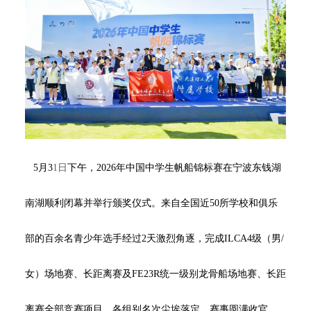
5
月
3
1
日
下午，
2026年中国中学生帆船锦标赛在宁波东钱湖
南湖顺利闭幕并举行颁奖仪式。来自全国
近
5
0所
学校和俱乐
部
的
百余
名青少年选手经过
2
天激烈角逐，完成
ILCA4级（男/
女）场地赛、长距离赛
及
FE23R统一级别龙骨船场地赛、长距
离赛
全部竞赛项目，各组别名次尘埃落定，赛事圆满收官。