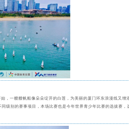
开始，一艘艘帆船像朵朵绽开的白莲，为美丽的厦门环东浪漫线又增
级三个不同级别的赛事项目，本场比赛也是今年世界青少年比赛的选拔赛