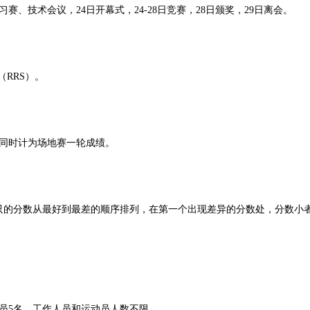
赛、技术会议，24日开幕式，24-28日竞赛，28日颁奖，29日离会。
（RRS）。
名同时计为场地赛一轮成绩。
只的分数从最好到最差的顺序排列，在第一个出现差异的分数处，分数小
员5名，工作人员和运动员人数不限。