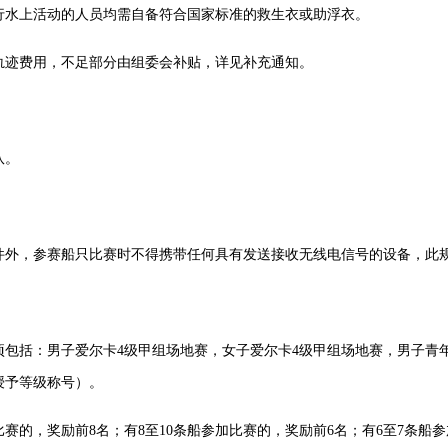
行水上活动的人员均需自备符合国家标准的救生衣或助浮衣。
轨迹费用，不足部分由组委会补贴，详见补充通知。
队。
件外，参赛船只比赛时不得携带任何具有发送接收无线电信号的设备，此
包括：男子爱尔卡4级甲组场地赛，女子爱尔卡4级甲组场地赛，男子青年
授予等级称号）。
赛的，奖励前8名；有8至10条船参加比赛的，奖励前6名；有6至7条船