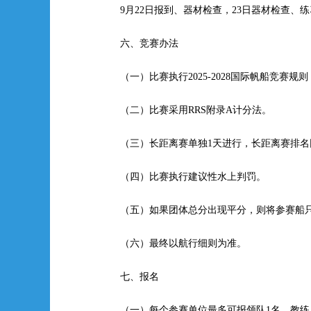
9
月22日报到、器材检查，23日器材检查、练习
六、竞赛办法
（一）比赛执行2025-2028国际帆船竞赛规则
（二）比赛采用RRS附录A计分法。
（三）长距离赛单独1天进行，长距离赛排
（四）比赛执行建议性水上判罚。
（五）如果团体总分出现平分，则将参赛船
（六）最终以航行细则为准。
七、报名
（一）每个参赛单位最多可报领队1名，教练