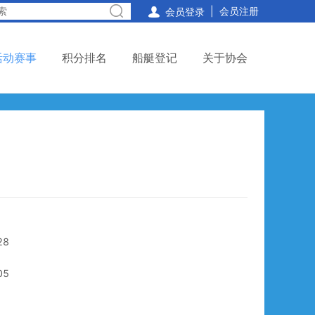
|
会员注册

会员登录
活动赛事
积分排名
船艇登记
关于协会
28
05