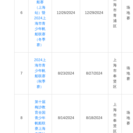
船赛
海
（上海
场
市
6
站）暨
12/26/2024
12/29/2024
地
青
2024上
赛
浦
海市青
区
少年帆
船联赛
（冬季
赛）
2024上
上
海市青
海
场
少年帆
市
7
8/23/2024
8/27/2024
地
船联赛
奉
赛
（秋季
贤
赛）
区
第十届
上
梅沙教
海
育全国
场
市
8
青少年
8/14/2024
8/18/2024
地
奉
帆船联
赛
贤
赛上海
区