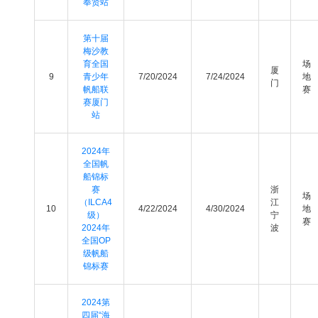
奉贤站
第十届
梅沙教
育全国
场
厦
9
青少年
7/20/2024
7/24/2024
地
门
帆船联
赛
赛厦门
站
2024年
全国帆
船锦标
赛
浙
场
（ILCA4
江
10
4/22/2024
4/30/2024
地
级）
宁
赛
2024年
波
全国OP
级帆船
锦标赛
2024第
四届“海