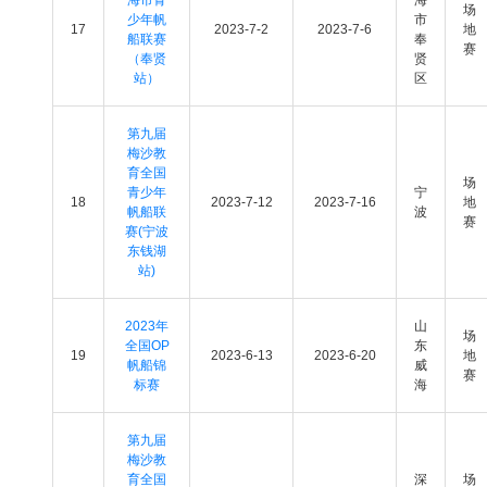
场
少年帆
市
17
2023-7-2
2023-7-6
地
船联赛
奉
赛
（奉贤
贤
站）
区
第九届
梅沙教
育全国
场
青少年
宁
18
2023-7-12
2023-7-16
地
帆船联
波
赛
赛(宁波
东钱湖
站)
2023年
山
场
全国OP
东
19
2023-6-13
2023-6-20
地
帆船锦
威
赛
标赛
海
第九届
梅沙教
育全国
深
场