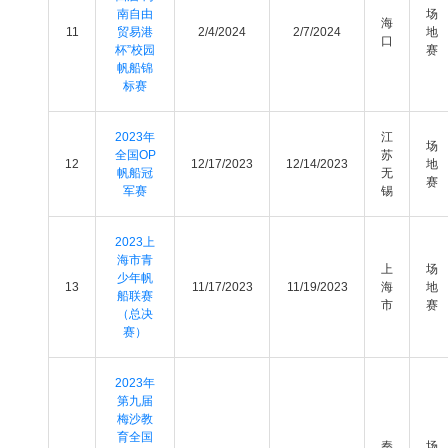
南自由
场
海
11
贸易港
2/4/2024
2/7/2024
地
口
杯”校园
赛
帆船锦
标赛
2023年
江
场
全国OP
苏
12
12/17/2023
12/14/2023
地
帆船冠
无
赛
军赛
锡
2023上
海市青
上
场
少年帆
13
11/17/2023
11/19/2023
海
地
船联赛
市
赛
（总决
赛）
2023年
第九届
梅沙教
育全国
秦
场