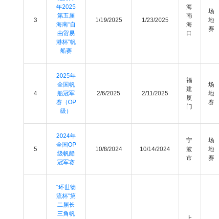
年2025
海
场
第五届
南
3
1/19/2025
1/23/2025
地
海南“自
海
赛
由贸易
口
港杯”帆
船赛
2025年
福
全国帆
场
建
4
船冠军
2/6/2025
2/11/2025
地
厦
赛（OP
赛
门
级）
2024年
宁
场
全国OP
5
10/8/2024
10/14/2024
波
地
级帆船
市
赛
冠军赛
“环世物
流杯”第
二届长
三角帆
上