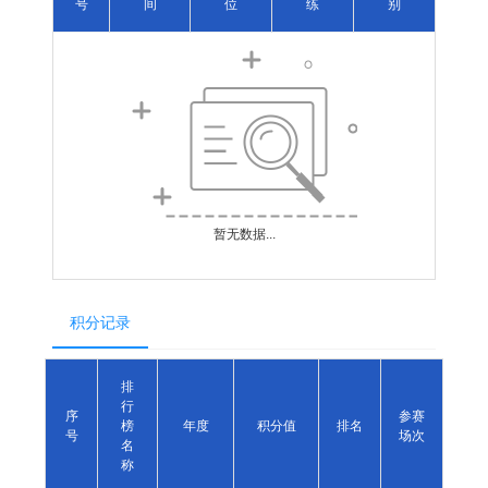
号
间
位
练
别
暂无数据...
积分记录
排
行
序
参赛
榜
年度
积分值
排名
号
场次
名
称