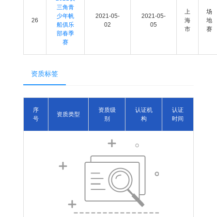
三角青
上
场
少年帆
2021-05-
2021-05-
26
海
地
船俱乐
02
05
市
赛
部春季
赛
资质标签
序
资质级
认证机
认证
资质类型
号
别
构
时间