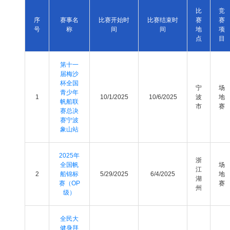
比
竞
序
赛事名
比赛开始时
比赛结束时
赛
赛
号
称
间
间
地
项
点
目
第十一
届梅沙
杯全国
宁
场
青少年
1
10/1/2025
10/6/2025
波
地
帆船联
市
赛
赛总决
赛宁波
象山站
2025年
浙
全国帆
场
江
2
船锦标
5/29/2025
6/4/2025
地
湖
赛（OP
赛
州
级）
全民大
健身拜