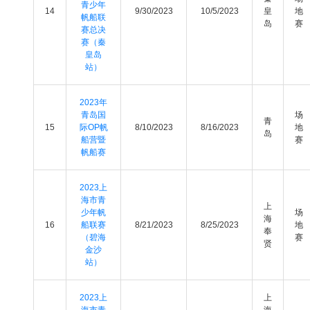
青少年
14
9/30/2023
10/5/2023
皇
地
帆船联
岛
赛
赛总决
赛（秦
皇岛
站）
2023年
青岛国
场
青
15
际OP帆
8/10/2023
8/16/2023
地
岛
船营暨
赛
帆船赛
2023上
海市青
上
少年帆
场
海
16
船联赛
8/21/2023
8/25/2023
地
奉
（碧海
赛
贤
金沙
站）
2023上
上
海市青
海