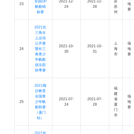
全国OP
2021-12-
2021-12-
苏
23
地
帆船锦
24
28
苏
赛
标赛
州
2021长
三角水
上运动
公开赛
上
场
2021-10-
2021-10-
24
暨长三
海
地
30
31
角青少
市
赛
年帆船
俱乐部
秋季赛
2021梅
福
沙教育
建
全国青
场
2021-07-
2021-07-
省
25
少年帆
地
24
28
厦
船联赛
赛
门
（厦门
市
站）
2021长