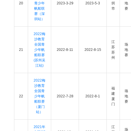
20
青少年
2023-3-29
2023-5-3
圳
地
帆船联
市
赛
赛（深
圳站）
2022梅
沙教育
江
全国青
场
苏
21
少年帆
2022-8-11
2022-8-15
地
苏
船联赛
赛
州
(苏州吴
江站)
2022梅
沙教育
福
全国青
场
建
22
少年帆
2022-7-28
2022-8-1
地
厦
船联赛
赛
门
（厦门
站）
2021年
江
场