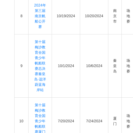
2024年
第三届
南
场
8
南京帆
10/19/2024
10/20/2024
京
地
船公开
市
赛
赛
第十届
梅沙教
育全国
青少年
秦
场
帆船联
9
10/1/2024
10/6/2024
皇
地
赛总决
岛
赛
赛秦皇
岛·远洋
蔚蓝海
岸站
第十届
梅沙教
育全国
场
厦
10
青少年
7/20/2024
7/24/2024
地
门
帆船联
赛
赛厦门