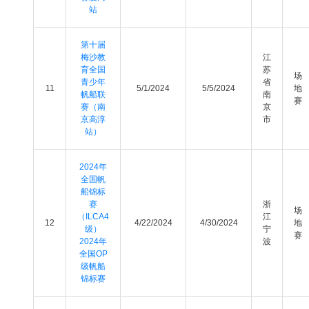
站
第十届
梅沙教
江
育全国
苏
场
青少年
省
11
5/1/2024
5/5/2024
地
帆船联
南
赛
赛（南
京
京高淳
市
站）
2024年
全国帆
船锦标
赛
浙
场
（ILCA4
江
12
4/22/2024
4/30/2024
地
级）
宁
赛
2024年
波
全国OP
级帆船
锦标赛