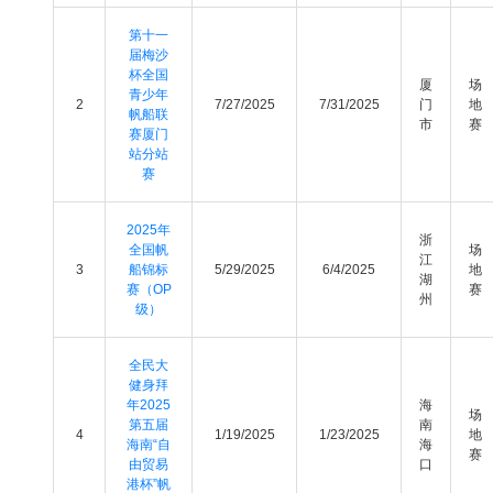
第十一
届梅沙
杯全国
厦
场
青少年
2
7/27/2025
7/31/2025
门
地
帆船联
市
赛
赛厦门
站分站
赛
2025年
浙
全国帆
场
江
3
船锦标
5/29/2025
6/4/2025
地
湖
赛（OP
赛
州
级）
全民大
健身拜
年2025
海
场
第五届
南
4
1/19/2025
1/23/2025
地
海南“自
海
赛
由贸易
口
港杯”帆