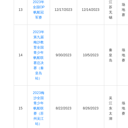
2023年
江
场
全国OP
苏
13
12/17/2023
12/14/2023
地
帆船冠
无
赛
军赛
锡
2023年
第九届
梅沙教
育全国
秦
场
青少年
14
9/30/2023
10/5/2023
皇
地
帆船联
岛
赛
赛总决
赛（秦
皇岛
站）
2023梅
沙全国
吴
青少年
江
场
15
帆船联
8/22/2023
8/26/2023
东
地
赛（苏
太
赛
州吴江
湖
站）