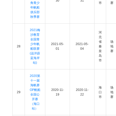
30
31
角青少
市
赛
年帆船
俱乐部
秋季赛
2021梅
河
沙教育
北
全国青
省
场
少年帆
2021-05-
2021-05-
28
秦
地
船联赛
01
04
皇
赛
(远洋蔚
岛
蓝海岸
市
站)
2020第
十一届
海帆赛
海
场
OP帆船
2020-11-
2020-11-
29
口
地
全国公
19
22
市
赛
开赛
（海口
站）