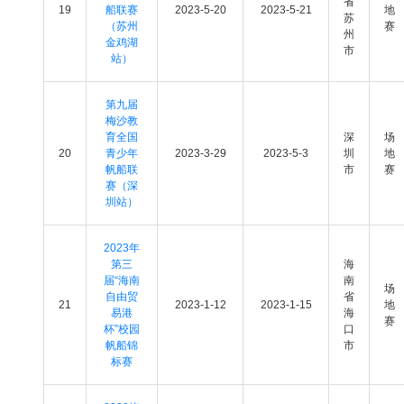
省
19
船联赛
2023-5-20
2023-5-21
地
苏
（苏州
赛
州
金鸡湖
市
站）
第九届
梅沙教
育全国
深
场
20
青少年
2023-3-29
2023-5-3
圳
地
帆船联
市
赛
赛（深
圳站）
2023年
第三
海
届“海南
南
场
自由贸
省
21
2023-1-12
2023-1-15
地
易港
海
赛
杯”校园
口
帆船锦
市
标赛