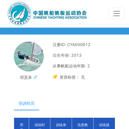
注册ID: CYA000612
出生年份: 2013
从事帆船运动年限: 2

资质标签： 无
邓昊承

培训经历
序
训练时
训练单
负责教
训练级