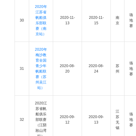
2020年
江苏省
场
帆船俱
2020-11-
2020-11-
南
30
地
乐部联
13
15
京
赛
赛（南
京站）
2020年
梅沙教
育全国
场
青少年
2020-08-
2020-08-
苏
31
地
帆船联
20
24
州
赛
赛（苏
州吴江
站）
2020江
苏省帆
江
船俱乐
场
2020-09-
2020-09-
苏
32
部联赛
地
12
13
无
（江阴
赛
锡
敔山湾
站）