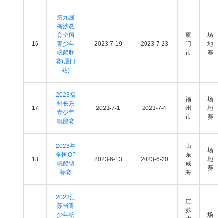
第九届
梅沙教
育全国
厦
场
16
青少年
2023-7-19
2023-7-23
门
地
帆船联
市
赛
赛(厦门
站)
2023福
福
场
州长乐
17
2023-7-1
2023-7-4
州
地
青少年
市
赛
帆船赛
2023年
山
场
全国OP
东
18
2023-6-13
2023-6-20
地
帆船锦
威
赛
标赛
海
2023江
江
苏省青
苏
少年帆
场