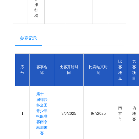
排
行
榜
参赛记录
比
竞
序
赛事名
比赛开始时
比赛结束时
赛
赛
号
称
间
间
地
项
点
目
第十一
届梅沙
杯全国
南
场
青少年
1
9/6/2025
9/7/2025
京
地
帆船联
市
赛
赛南京
站周末
赛