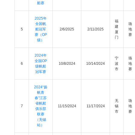
船赛
2025年
福
全国帆
场
建
5
船冠军
2/6/2025
2/11/2025
地
厦
赛（OP
赛
门
级）
2024年
宁
场
全国OP
6
10/8/2024
10/14/2024
波
地
级帆船
市
赛
冠军赛
2024“扬
帆青
春”江苏
无
场
省帆船
7
11/15/2024
11/17/2024
锡
地
俱乐部
市
赛
联赛
（无锡
站）