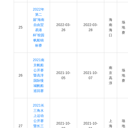
2022年
第二
届“海南
海
场
自由贸
2022-03-
2022-03-
南
25
地
易港
26
28
海
赛
杯”校园
口
帆船锦
标赛
2021南
京帆船
南
公开赛
场
2021-10-
2021-10-
京
26
暨高淳
地
05
07
高
国际慢
赛
淳
城帆船
巡回赛
2021长
三角水
上运动
公开赛
上
场
2021-10-
2021-10-
27
暨长三
海
地