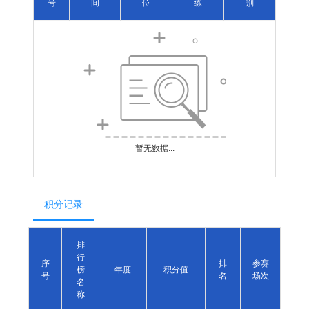
号
间
位
练
别
暂无数据...
积分记录
排
行
序
排
参赛
榜
年度
积分值
号
名
场次
名
称