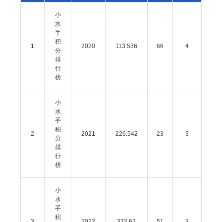
小
水
手
积
1
2020
113.536
66
4
分
排
行
榜
小
水
手
积
2
2021
226.542
23
3
分
排
行
榜
小
水
手
积
3
2022
332.62
51
3