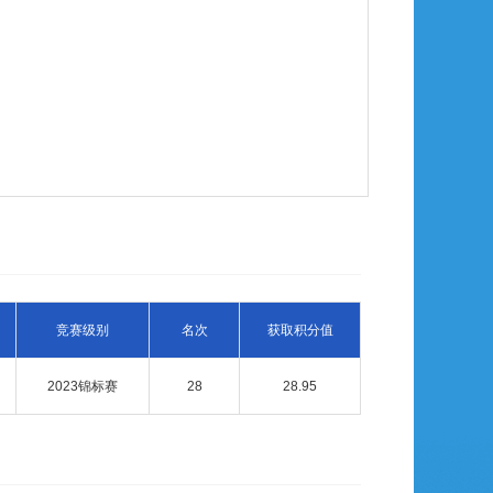
竞赛级别
名次
获取积分值
2023锦标赛
28
28.95