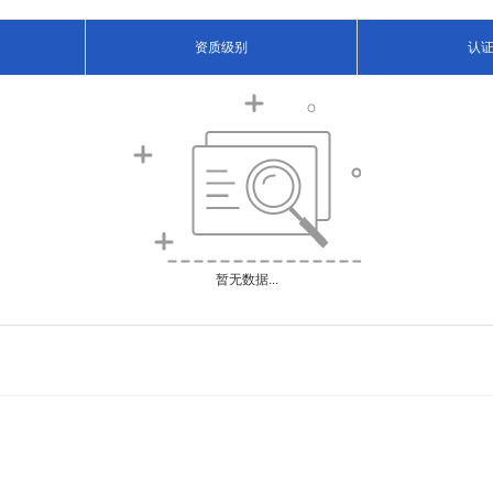
资质级别
认
暂无数据...