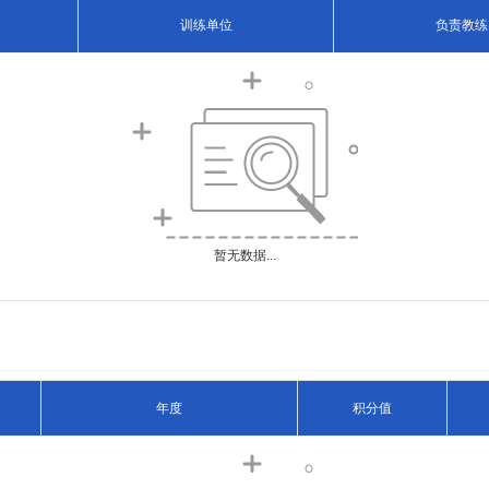
训练单位
负责教练
暂无数据...
年度
积分值