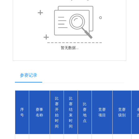
暂无数据...
参赛记录
比
比
赛
赛
比
序
赛事
开
结
赛
竞赛
竞赛
号
名称
始
束
地
项目
级别
时
时
点
间
间