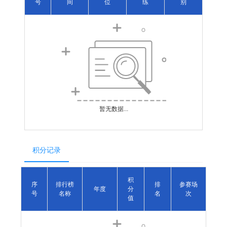
号
间
位
练
别
暂无数据...
积分记录
积
序
排行榜
排
参赛场
年度
分
号
名称
名
次
值