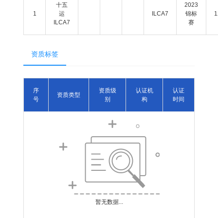
十五
2023
1
运
ILCA7
锦标
1
ILCA7
赛
资质标签
序
资质级
认证机
认证
资质类型
号
别
构
时间
暂无数据...