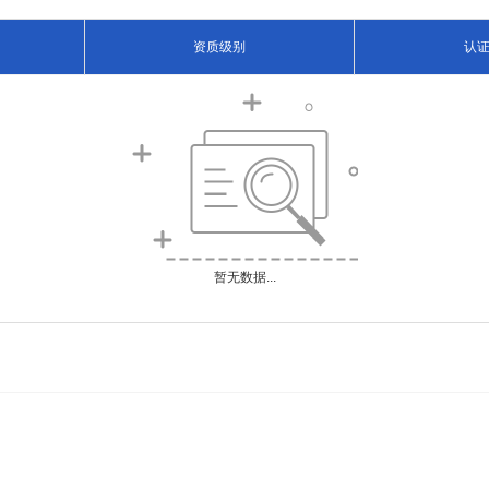
资质级别
认
暂无数据...