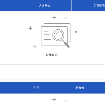
训练单位
负责教练
暂无数据...
年度
积分值