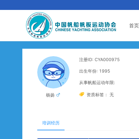
首页
注册ID: CYA000975
出生年份: 1995
从事帆船运动年限:

资质标签： 无
杨扬

培训经历