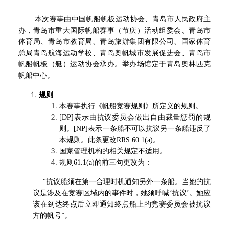
本次赛事由中国帆船帆板运动协会、青岛市人民政府主
办，青岛市重大国际帆船赛事（节庆）活动组委会、青岛市
体育局、青岛市教育局、青岛旅游集团有限公司、国家体育
总局青岛航海运动学校、青岛奥帆城市发展促进会、青岛市
帆船帆板（艇）运动协会承办。举办场馆定于青岛奥林匹克
帆船中心。
规则
本赛事执行《帆船竞赛规则》所定义的规则。
[DP]
表示由抗议委员会做出自由裁量惩罚的规
则。[NP]表示一条船不可以抗议另一条船违反了
本规则。此条更改RRS 60.1(a)。
国家管理机构的相关规定不适用。
规则61.1(a)的前三句更改为：
“抗议船须在第一合理时机通知另外一条船。当她的抗
议是涉及在竞赛区域内的事件时，她须呼喊‘抗议’。她应
该在到达终点后立即通知终点船上的竞赛委员会被抗议
方的帆号”。