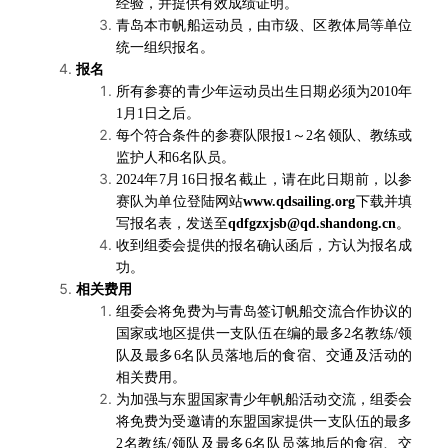
经验，并提供有效成绩证明。
青岛本市帆船运动员，由市级、区教体局等单位
统一组织报名。
报名
所有参赛的青少年运动员出生日期必须为2010年
1月1日之后。
每个符合条件的参赛队限报1～2名领队、教练或
监护人和6名队员。
2024
年7月16日报名截止，请在此日期前，以参
赛队为单位登陆网站
www.qdsailing.org
下载并填
写报名表，发送至
qdfgzxjsb@qd.shandong.cn
。
收到组委会提供的报名确认函后，方认为报名成
功。
相关费用
组委会将免费为与青岛签订帆船交流合作协议的
国家或地区提供一支队伍在编的最多2名教练/领
队及最多6名队员落地后的食宿、交通及活动的
相关费用。
为加强与东盟国家青少年帆船活动交流，组委会
将免费为受邀请的东盟国家提供一支队伍的最多
2名教练/领队及最多6名队员落地后的食宿、交