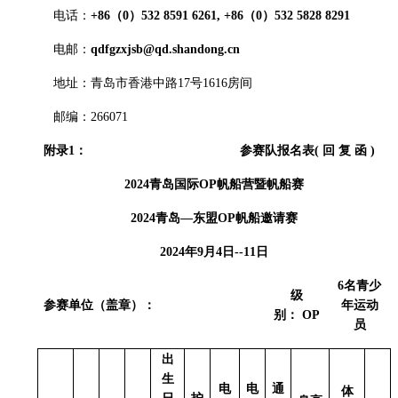
电话：
+86
（
0
）
532 8591 6261, +86
（
0
）
532 5828 8291
电邮：
qdfgzxjsb@qd.shandong.cn
地址：青岛市香港中路17号1616房间
邮编：266071
附录1： 参赛队报名表( 回 复 函 )
2024
青岛国际OP帆船营暨帆船赛
2024
青岛—东盟OP帆船邀请赛
2024
年9月4日--11日
6
名青少
级
参赛单位（盖章）：
年运动
别： OP
员
出
生
电
电
通
体