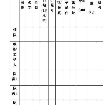
日
护
身高
姓
名
性
话/
子
讯
帆
重
期
照
氏
字
别
传
邮
地
号
(cm)
(
日
/
号
(kg)
真
件
址
月
/
年
)
领
队
教
练
/
监
护
人
队
员
1
队
员
2
队