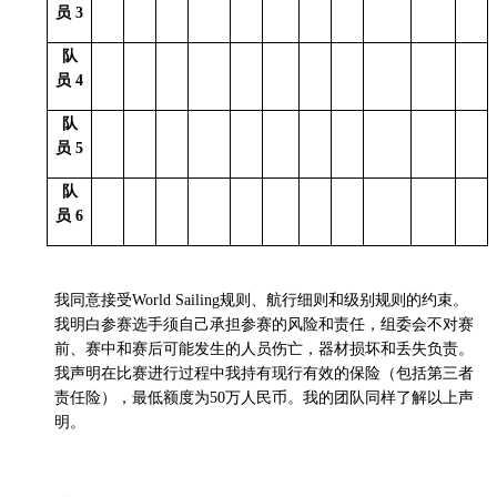
员
3
队
员
4
队
员 5
队
员 6
我同意接受
World Sailing
规则、航行细则和级别规则的约束。
我明白参赛选手须自己承担参赛的风险和责任，组委会不对赛
前、赛中和赛后可能发生的人员伤亡，器材损坏和丢失负责。
我声明在比赛进行过程中我持有现行有效的保险（包括第三者
责任险），最低额度为
50
万人民币。我的团队同样了解以上声
明。